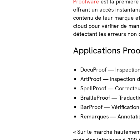
Proofware
est la première 
offrant un accès instantané
contenu de leur marque et 
cloud pour vérifier de mani
détectant les erreurs non d
Applications Pro
DocuProof — Inspection
ArtProof — Inspection 
SpellProof — Correcteu
BrailleProof — Traducti
BarProof — Vérification
Remarques — Annotati
« Sur le marché hautement
précision inférieure à 100