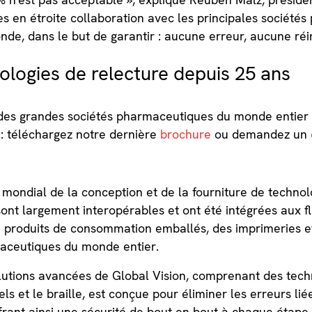
s en étroite collaboration avec les principales société
nde, dans le but de garantir : aucune erreur, aucune réi
ologies de relecture depuis 25 ans
des grandes sociétés pharmaceutiques du monde entier
 : téléchargez notre dernière
brochure
ou demandez un
r mondial de la conception et de la fourniture de technol
sont largement interopérables et ont été intégrées aux f
e produits de consommation emballés, des imprimeries e
maceutiques du monde entier.
tions avancées de Global Vision, comprenant des techn
els et le braille, est conçue pour éliminer les erreurs lié
frant ainsi une sécurité de bout en bout à chaque étape 