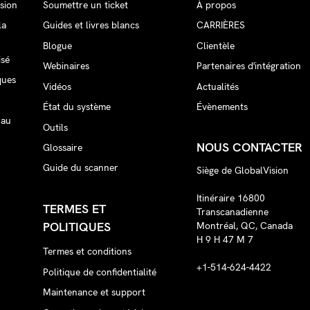
sion
Soumettre un ticket
À propos
la
Guides et livres blancs
CARRIÈRES
Blogue
Clientèle
isé
Webinaires
Partenaires d'intégration
ques
Vidéos
Actualités
État du système
Évènements
 au
Outils
NOUS CONTACTER
Glossaire
Guide du scanner
Siège de GlobalVision
Itinéraire 16800
TERMES ET
Transcanadienne
POLITIQUES
Montréal, QC, Canada
H 9 H 47 M 7
Termes et conditions
+1-514-624-4422
Politique de confidentialité
Maintenance et support