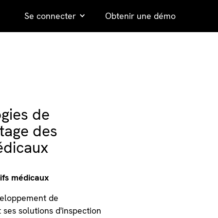
Se connecter
Obtenir une démo
ogies de
etage des
édicaux
tifs médicaux
éveloppement de
 ses solutions d'inspection