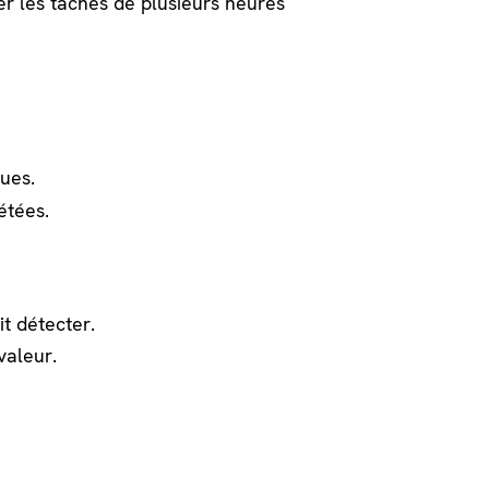
er les tâches de plusieurs heures
ques.
étées.
it détecter.
valeur.