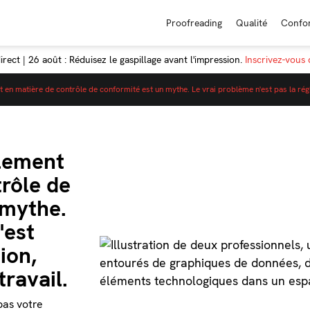
Proofreading
Qualité
Confo
rect | 26 août : Réduisez le gaspillage avant l'impression.
Inscrivez-vous
t en matière de contrôle de conformité est un mythe. Le vrai problème n'est pas la régl
glement
rôle de
 mythe.
'est
ion,
travail.
pas votre