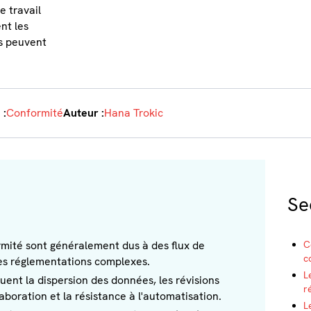
e travail
nt les
s peuvent
 :
Conformité
Auteur :
Hana Trokic
Se
rmité sont généralement dus à des flux de
C
c
 des réglementations complexes.
L
uent la dispersion des données, les révisions
r
boration et la résistance à l'automatisation.
L