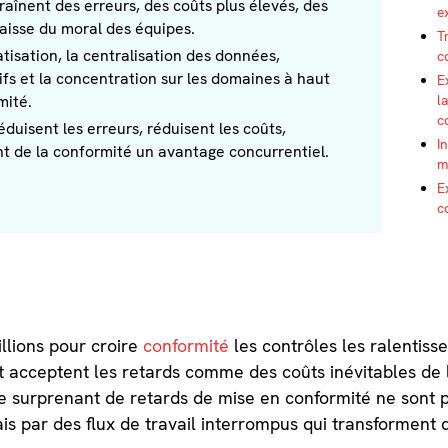
raînent des erreurs, des coûts plus élevés, des
e
aisse du moral des équipes.
T
isation, la centralisation des données,
c
atifs et la concentration sur les domaines à haut
E
l
mité.
c
réduisent les erreurs, réduisent les coûts,
I
ont de la conformité un avantage concurrentiel.
m
E
c
llions pour croire
conformité
les contrôles les ralentis
et acceptent les retards comme des coûts inévitables de l
 surprenant de retards de mise en conformité ne sont p
s par des flux de travail interrompus qui transforment 