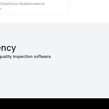
GlobalVision Redaktionsbeirat
ency
uality inspection software.