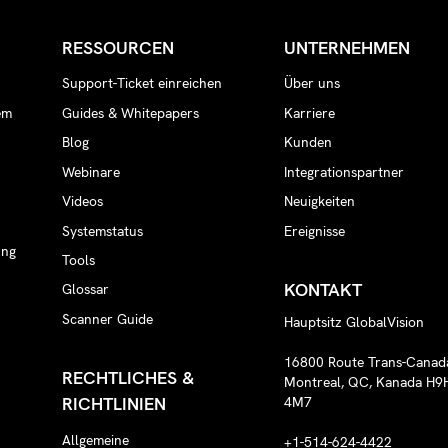
RESSOURCEN
UNTERNEHMEN
Support-Ticket einreichen
Über uns
em
Guides & Whitepapers
Karriere
Blog
Kunden
Webinare
Integrationspartner
n
Videos
Neuigkeiten
Systemstatus
Ereignisse
ung
Tools
KONTAKT
Glossar
Scanner Guide
Hauptsitz GlobalVision
16800 Route Trans-Canad
RECHTLICHES &
Montreal, QC, Kanada H9
RICHTLINIEN
4M7
Allgemeine
+1-514-624-4422