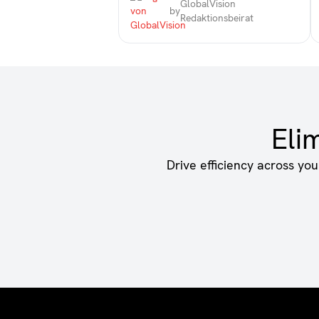
GlobalVision
by
Redaktionsbeirat
Eli
Drive efficiency across yo