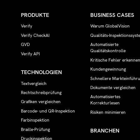
PRODUKTE
BUSINESS CASES
Verify
Warum GlobalVision
Verify CheckAI
Qualitäts-Inspektionssyst
GVD
Automatisierte
Qualitätskontrolle
Verify API
Kritische Fehler erkenne
Kundengewinnung
TECHNOLOGIEN
Schnellere Markteinführ
Textvergleich
Dokumente vergleichen
Rechtschreibprüfung
Automatisiertes
Grafiken vergleichen
Korrekturlesen
Barcode- und QR-Inspektion
Risiken minimieren
Farbinspektion
Braille-Prüfung
BRANCHEN
Druckinspektion