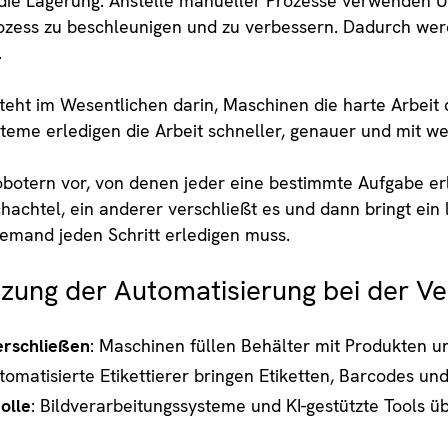
die Lagerung. Anstelle manueller Prozesse verwenden 
ess zu beschleunigen und zu verbessern. Dadurch werde
.
eht im Wesentlichen darin, Maschinen die harte Arbeit 
steme erledigen die Arbeit schneller, genauer und mit w
Robotern vor, von denen jeder eine bestimmte Aufgabe er
chachtel, ein anderer verschließt es und dann bringt ein l
jemand jeden Schritt erledigen muss.
tzung der Automatisierung bei der V
erschließen
: Maschinen füllen Behälter mit Produkten un
utomatisierte Etikettierer bringen Etiketten, Barcodes un
olle
: Bildverarbeitungssysteme und KI-gestützte Tools üb