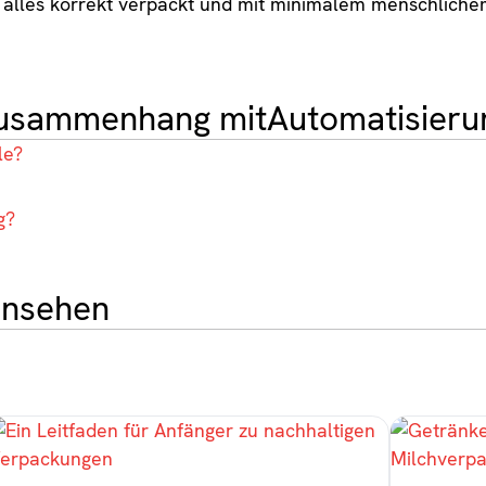
s alles korrekt verpackt und mit minimalem menschliche
 Zusammenhang mit
Automatisier
le?
g?
ansehen