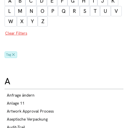
A
B
C
D
E
F
G
H
I
J
K
L
M
N
O
P
Q
R
S
T
U
V
W
X
Y
Z
Clear Filters
Tag
A
Anfrage ändern
Anlage 11
Artwork Approval Process
Aseptische Verpackung
Audit-Trail