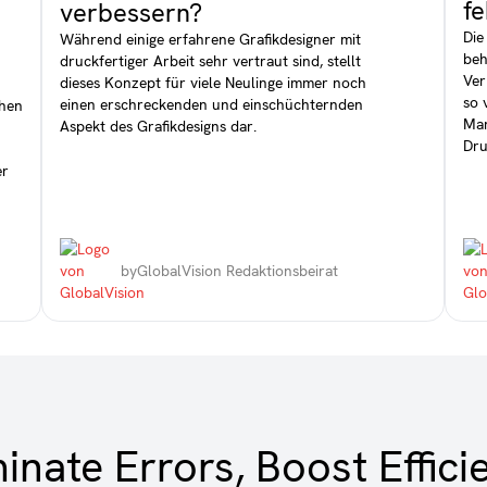
f
verbessern?
Die
Während einige erfahrene Grafikdesigner mit
beh
druckfertiger Arbeit sehr vertraut sind, stellt
Ver
dieses Konzept für viele Neulinge immer noch
so 
einen erschreckenden und einschüchternden
chen
Mar
Aspekt des Grafikdesigns dar.
Dru
er
by
GlobalVision Redaktionsbeirat
minate Errors, Boost Effici