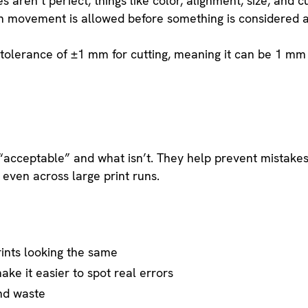
aren’t perfect, things like color, alignment, size, and cut
h movement is allowed before something is considered a
tolerance of ±1 mm for cutting, meaning it can be 1 mm b
 “acceptable” and what isn’t. They help prevent mistakes
 even across large print runs.
ints looking the same
ake it easier to spot real errors
nd waste