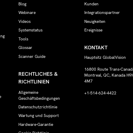
Blog
Kunden
Webinare
Integrationspartner
n
Videos
Neuigkeiten
Systemstatus
Ereignisse
ung
Tools
KONTAKT
Glossar
Scanner Guide
Hauptsitz GlobalVision
16800 Route Trans-Canad
RECHTLICHES &
Montreal, QC, Kanada H9
RICHTLINIEN
4M7
Allgemeine
+1-514-624-4422
e
Geschäftsbedingungen
Datenschutzrichtlinie
Wartung und Support
Hardware-Garantie