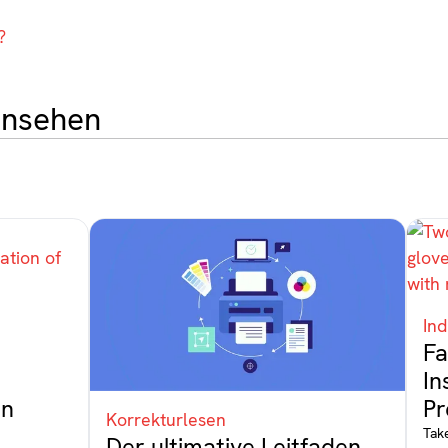
?
ansehen
Ind
Fa
In
en
Pr
Korrekturlesen
Tak
Der ultimative Leitfaden