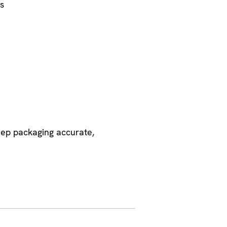
s
keep packaging accurate,