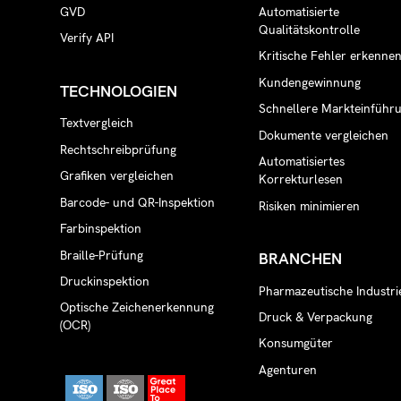
GVD
Automatisierte
Qualitätskontrolle
Verify API
Kritische Fehler erkenne
Kundengewinnung
TECHNOLOGIEN
Schnellere Markteinführ
Textvergleich
Dokumente vergleichen
Rechtschreibprüfung
Automatisiertes
Grafiken vergleichen
Korrekturlesen
Barcode- und QR-Inspektion
Risiken minimieren
Farbinspektion
Braille-Prüfung
BRANCHEN
Druckinspektion
Pharmazeutische Industri
Optische Zeichenerkennung
Druck & Verpackung
(OCR)
Konsumgüter
Agenturen