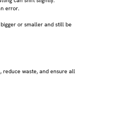
ting can shift slightly.
n error.
igger or smaller and still be
, reduce waste, and ensure all