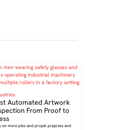
ustries
st Automated Artwork
spection From Proof to
ess
e on more jobs and propel prepress and