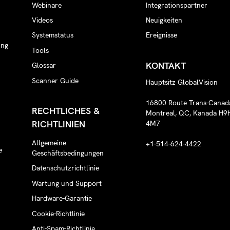
Webinare
Integrationspartner
n
Videos
Neuigkeiten
Systemstatus
Ereignisse
ung
Tools
KONTAKT
Glossar
Scanner Guide
Hauptsitz GlobalVision
16800 Route Trans-Canad
RECHTLICHES &
Montreal, QC, Kanada H9
RICHTLINIEN
4M7
Allgemeine
+1-514-624-4422
e
Geschäftsbedingungen
Datenschutzrichtlinie
Wartung und Support
Hardware-Garantie
Cookie-Richtlinie
Anti-Spam-Richtlinie