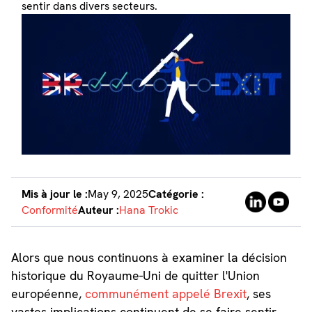
sentir dans divers secteurs.
Mis à jour le :
May 9, 2025
Catégorie :
Conformité
Auteur :
Hana Trokic
Alors que nous continuons à examiner la décision
historique du Royaume-Uni de quitter l'Union
européenne,
communément appelé Brexit
, ses
vastes implications continuent de se faire sentir