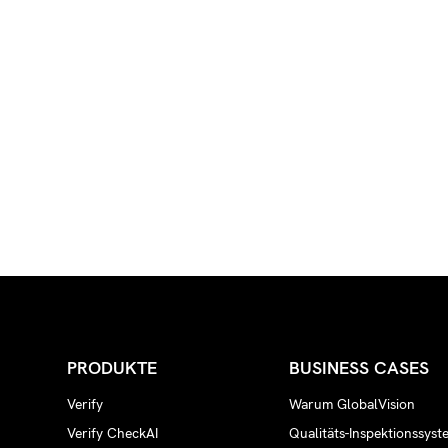
PRODUKTE
BUSINESS CASES
Verify
Warum GlobalVision
Verify CheckAI
Qualitäts-Inspektionssyst