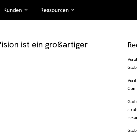
Kunden
Ressourcen
Vision ist ein großartiger
Re
Vera
Glob
Verif
Comp
Glob
strat
reko
Glob