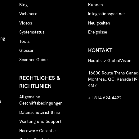
Blog
Kunden
Webinare
Integrationspartner
n
Videos
Neuigkeiten
Systemstatus
Ereignisse
ung
Tools
KONTAKT
Glossar
Scanner Guide
Hauptsitz GlobalVision
16800 Route Trans-Canad
RECHTLICHES &
Montreal, QC, Kanada H9
RICHTLINIEN
4M7
Allgemeine
+1-514-624-4422
e
Geschäftsbedingungen
Datenschutzrichtlinie
Wartung und Support
Hardware-Garantie