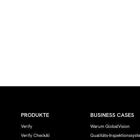
PRODUKTE
BUSINESS CASES
Verify
Warum GlobalVision
Verify CheckAI
Qualitäts-Inspektionssyst