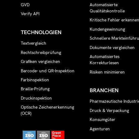
GVD
Automatisierte
Qualitätskontrolle
Verify API
Kritische Fehler erkenne
Kundengewinnung
TECHNOLOGIEN
Schnellere Markteinführ
Textvergleich
Dokumente vergleichen
Rechtschreibprüfung
Automatisiertes
Grafiken vergleichen
Korrekturlesen
Barcode- und QR-Inspektion
Risiken minimieren
Farbinspektion
Braille-Prüfung
BRANCHEN
Druckinspektion
Pharmazeutische Industri
Optische Zeichenerkennung
Druck & Verpackung
(OCR)
Konsumgüter
Agenturen