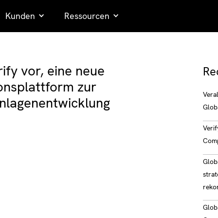
Kunden
Ressourcen
rify vor, eine neue
Re
onsplattform zur
Vera
Anlagenentwicklung
Glob
Verif
Comp
Glob
strat
reko
Glob