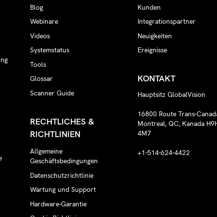
Blog
Kunden
Webinare
Integrationspartner
n
Videos
Neuigkeiten
Systemstatus
Ereignisse
ung
Tools
KONTAKT
Glossar
Scanner Guide
Hauptsitz GlobalVision
16800 Route Trans-Canad
RECHTLICHES &
Montreal, QC, Kanada H9
RICHTLINIEN
4M7
Allgemeine
+1-514-624-4422
e
Geschäftsbedingungen
Datenschutzrichtlinie
Wartung und Support
Hardware-Garantie