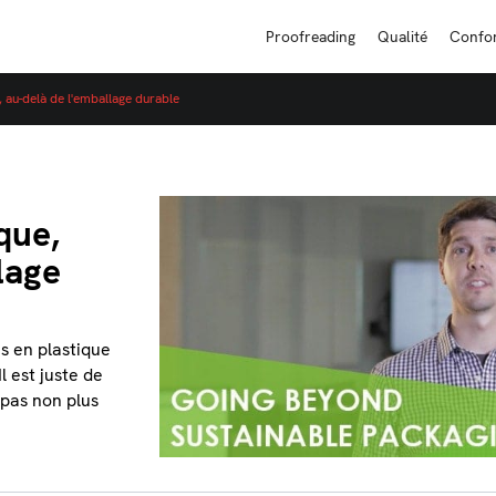
Proofreading
Qualité
Confo
 au-delà de l'emballage durable
que,
lage
s en plastique
l est juste de
 pas non plus