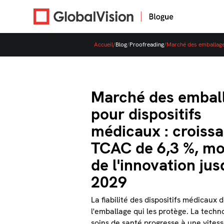
Accueil
/
Blog
/
Proofreading
/
Marché des emballages
Marché des embal
pour dispositifs
médicaux : croiss
TCAC de 6,3 %, mo
de l'innovation jus
2029
La fiabilité des dispositifs médicaux
l'emballage qui les protège. La techn
soins de santé progresse à une vitess