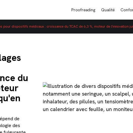
Proofreading
Qualité
Confo
 pour dispositifs médicaux : croissance du TCAC de 6,3 %, moteur de l'innovation j
lages
ance du
teur
qu'en
 dépend de
ologie des
e fulgurante,