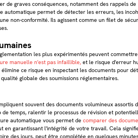
ner de graves conséquences, notamment des rappels de p
ture automatique permet de détecter les erreurs, les inc
une non-conformité. Ils agissent comme un filet de sécuri
ses.
humaines
églementation les plus expérimentés peuvent commettre 
ure manuelle n'est pas infaillible,
et le risque d'erreur h
 élimine ce risque en inspectant les documents pour déte
 qualité globale des soumissions réglementaires.
mpliquent souvent des documents volumineux assortis de
e temps, ralentir le processus de révision et potentiel
ecture automatique vous permet de
comparer des docume
 en garantissant l'intégrité de votre travail. Cela signi
voire des jours, peut être complétée en quelques minute