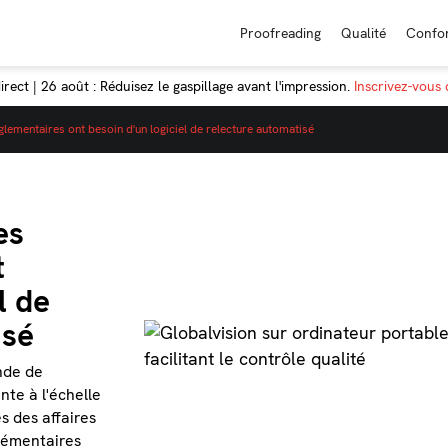
Proofreading
Qualité
Confo
rect | 26 août : Réduisez le gaspillage avant l'impression.
Inscrivez-vous
glementaires ont besoin d'un logiciel de relecture automatisé
es
t
l de
isé
nde de
te à l'échelle
s des affaires
lémentaires