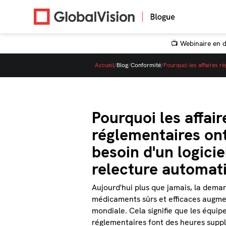
📺 Webinaire en di
Accueil
/
Blog
/
Conformité
/
Pourquoi les affaires ré
Pourquoi les affair
réglementaires on
besoin d'un logicie
relecture automat
Aujourd'hui plus que jamais, la dema
médicaments sûrs et efficaces augmen
mondiale. Cela signifie que les équipe
réglementaires font des heures supp