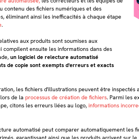
ure automatisée,
les correcteurs et les équipes de
du contenu des fichiers numériques et des
 éliminant ainsi les inefficacités à chaque étape
e
.
latives aux produits sont soumises aux
 compilent ensuite les informations dans des
ade,
un logiciel de relecture automatisé
nts de copie sont exempts d'erreurs et exacts
tration, les fichiers d'illustrations peuvent être inspect
 lors de la
processus de création de fichiers
. Parmi les 
pe, citons les erreurs liées au logo,
informations incorre
electure automatisé peut comparer automatiquement les 
rimés, garantissant ainsi que les produits arrivent sur