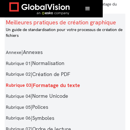
Accueil
/
Meilleures pratiques de
/
Formatage du
création graphique
texte
Meilleures pratiques de création graphique
Un guide de standardisation pour votre processus de création de
fichiers
|
Annexes
Annexe
|
Normalisation
Rubrique 01
|
Création de PDF
Rubrique 02
|
Formatage du texte
Rubrique 03
|
Norme Unicode
Rubrique 04
|
Polices
Rubrique 05
|
Symboles
Rubrique 06
|
Ordre de lecture
Rubrique 07