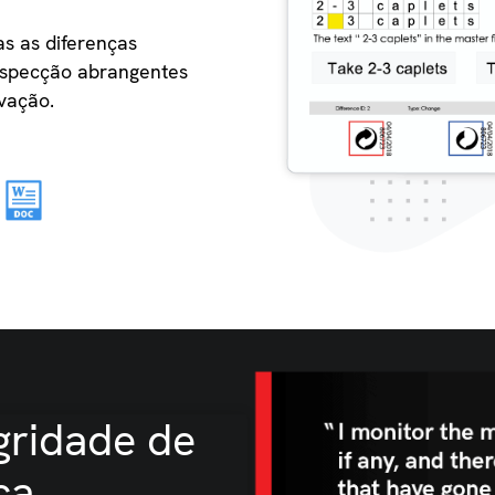
s as diferenças
nspecção abrangentes
vação.
egridade de
ca