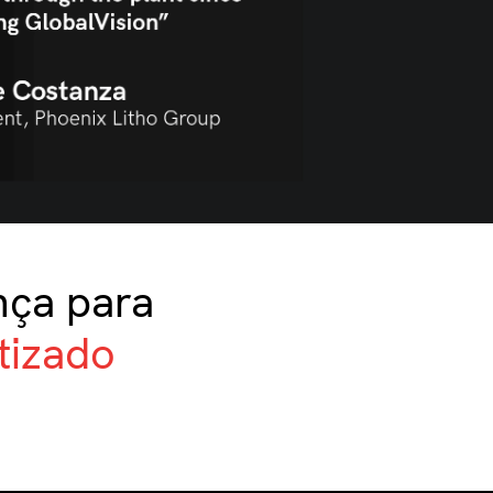
nça para
tizado