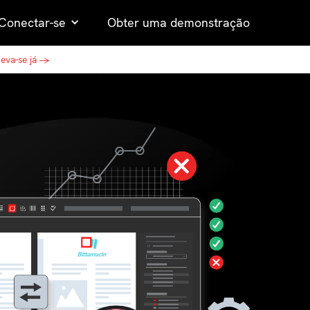
Conectar-se
Obter uma demonstração
reva-se já →