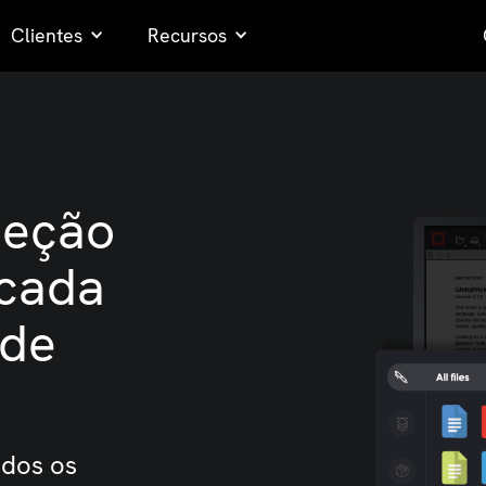
Clientes
Recursos
peção
 cada
 de
odos os