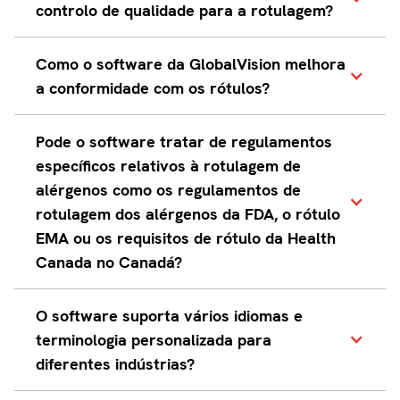
controlo de qualidade para a rotulagem?
O software de inspecção de controle
Como o software da GlobalVision melhora
de qualidade é uma solução
a conformidade com os rótulos?
automatizada que realiza uma
inspecção completa da qualidade,
O software de inspecção do rótulo
Pode o software tratar de regulamentos
verificando todos os elementos,
GlobalVision detecta
específicos relativos à rotulagem de
texto, gráficos, Códigos de barras e
automaticamente erros em rótulos
alérgenos como os regulamentos de
códigos QR, braille e ortografia, para
farmacêuticos, rótulos de
garantir a revisão sem falhas do
rotulagem dos alérgenos da FDA, o rótulo
dispositivos médicos, rótulos de
rótulo artístico e cumprir rigorosas
EMA ou os requisitos de rótulo da Health
medicamentos OTC, rótulos de
normas de rotulagem regulamentar
Canada no Canadá?
cosméticos e rótulos de alimentos e
antes da produção.
bebidas. Esta revisão avançada do
rótulo de arte ajuda a manter 100%
Sim, a nossa plataforma suporta a
O software suporta vários idiomas e
de conformidade com o rótulo e
conformidade com os principais
terminologia personalizada para
reduz os erros manuais caros.
padrões de rotulagem regulatória,
diferentes indústrias?
incluindo os regulamentos de
rotulagem dos alérgenos da FDA,