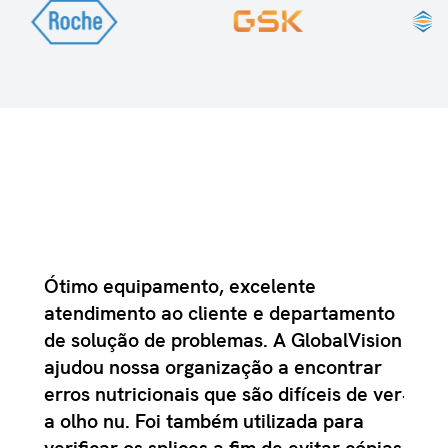
l no
Ótimo equipamento, excelente
Cons
 uma
atendimento ao cliente e departamento
parc
s e
de solução de problemas. A GlobalVision
para
exto
ajudou nossa organização a encontrar
Josep
erros nutricionais que são difíceis de ver
MCC
nar a
a olho nu. Foi também utilizada para