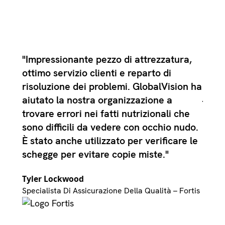
nello
"Impressionante pezzo di attrezzatura,
Cons
mette
ottimo servizio clienti e reparto di
perm
e le
risoluzione dei problemi. GlobalVision ha
Josep
i che
aiutato la nostra organizzazione a
MCC
re
trovare errori nei fatti nutrizionali che
à di
sono difficili da vedere con occhio nudo.
È stato anche utilizzato per verificare le
schegge per evitare copie miste."
Tyler Lockwood
Specialista Di Assicurazione Della Qualità – Fortis