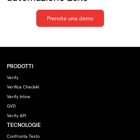
vengono segnalati nel rapporto,
aiutare le squadre di prestampa a
rilevare gli errori prima del tempo di
Prenota una demo
stampa, e garantire la conformità
alle norme CEN, ANSI e ISO.
PRODOTTI
Verify
Verifica CheckAI
Verify Inline
GVD
Verify API
TECNOLOGIE
Confronta Testo