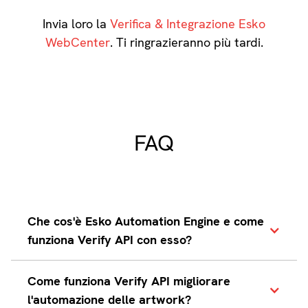
Invia loro la
Verifica & Integrazione Esko
WebCenter
. Ti ringrazieranno più tardi.
FAQ
Che cos'è Esko Automation Engine e come
funziona Verify API con esso?
Esko Automation Engine automatizza
Come funziona Verify API migliorare
le operazioni di prepressione come
l'automazione delle artwork?