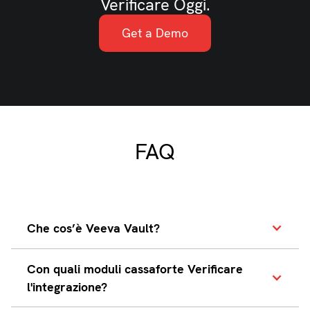
Verificare Oggi.
Get a Demo
FAQ
Che cos’è Veeva Vault?
Veeva Vault è una piattaforma cloud-
Con quali moduli cassaforte Verificare
based progettata per la gestione dei
l'integrazione?
contenuti delle scienze della vita.