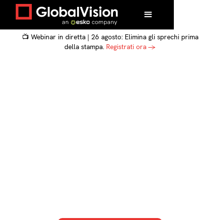
📺 Webinar in diretta | 26 agosto: Elimina gli sprechi prima
della stampa.
Registrati ora →
Recensione creativa,
scatenata: le agenzie
muovono la strada più
veloce con
GlobalVision