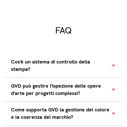
FAQ
Cos'è un sistema di controllo della
stampa?
Un sistema di controllo della stampa,
GVD può gestire l'ispezione delle opere
come GVD, è uno strumento
d'arte per progetti complessi?
progettato per rilevare ed eliminare
gli errori nei materiali stampati prima
Sì. GVD utilizza il confronto pixel-to-
Come supporta GVD la gestione del colore
di raggiungere la produzione.
pixel per evidenziare anche le
e la coerenza del marchio?
Automatizza le ispezioni per testi,
differenze più sottili tra la tua grafica
grafici, codici a barre, Braille, e