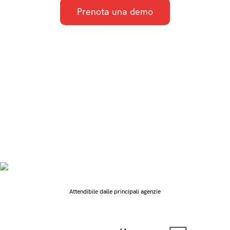
Prenota una demo
GlobalVision consente alle agenzie con revisioni
AI e controlli di qualità di catturare errori e
garantire modifiche previste sono state applicate.
Fornire campagne impeccabili, in tempo e sul
marchio, pur rimanendo al passo con le esigenze
normative come MLR, PAAB e OPDP.
Attendibile dalle principali agenzie