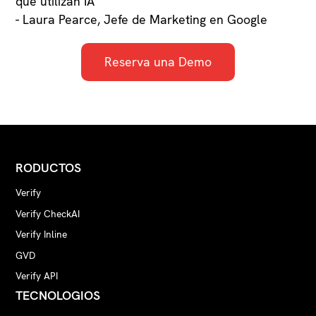
que utilizan IA"
TIF (1 bit)
- Laura Pearce, Jefe de Marketing en Google
LEN
JPG
Reserva una Demo
XLS
TXT
XML
BMP
HWP
PNG
RODUCTOS
RTF
Verify
Verify CheckAI
Verify Inline
GVD
Verify API
TECNOLOGIOS