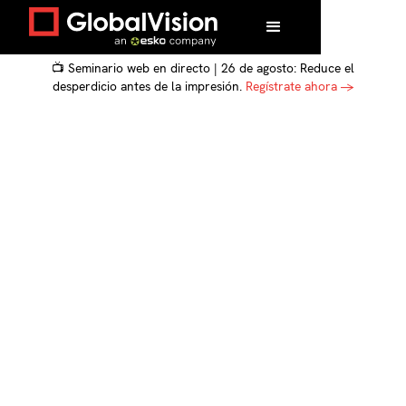
📺 Seminario web en directo | 26 de agosto: Reduce el
desperdicio antes de la impresión.
Regístrate ahora →
Revisión creativa,
desbloqueada:
Agencias de
movimiento de la
manera más rápida
con GlobalVision