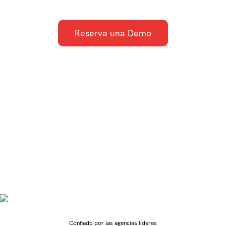
Reserva una Demo
GlobalVision capacita a las agencias con pruebas
de IA y comprobaciones de calidad para detectar
errores y asegurar que se han aplicado las
modificaciones previstas. Entrega campañas sin
defectos, a tiempo y en marca, al tiempo que se
mantiene por delante de demandas regulatorias
como MLR, PAB y OPDP.
Confiado por las agencias líderes