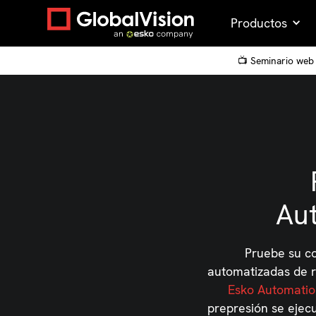
Productos
📺 Seminario web 
Aut
Pruebe su co
automatizadas de re
Esko Automatio
prepresión se ejecu