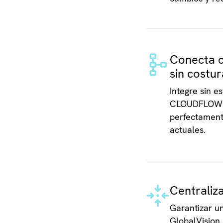
Conecta c
sin costur
Integre sin e
CLOUDFLOW y 
perfectamente
actuales.
Centraliza
Garantizar un
GlobalVision