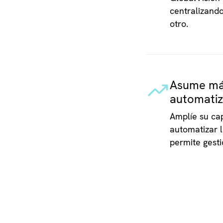
centralizando
otro.
Asume más
automati
Amplíe su cap
automatizar l
permite gest