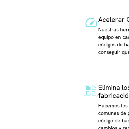
Acelerar 
Nuestras her
equipo en cad
códigos de ba
conseguir qu
Elimina lo
fabricaci
Hacemos los 
comunes de p
código de bar
cambios y red