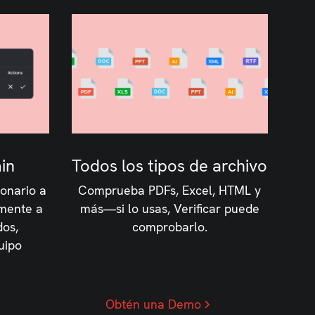
in
Todos los tipos de archivo
ionario a
Comprueba PDFs, Excel, HTML y
amente a
más—si lo usas, Verificar puede
dos,
comprobarlo.
uipo
Obtén una Demo