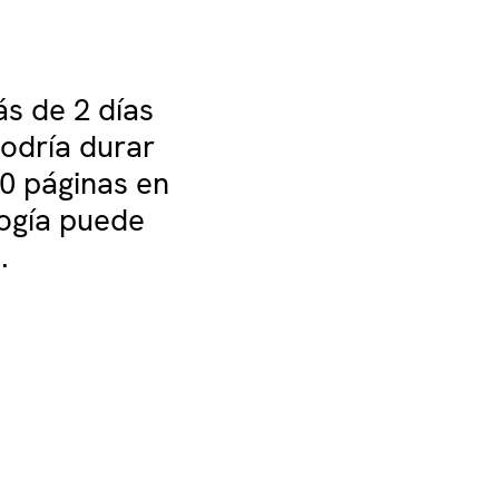
ás de 2 días
odría durar
0 páginas en
logía puede
.