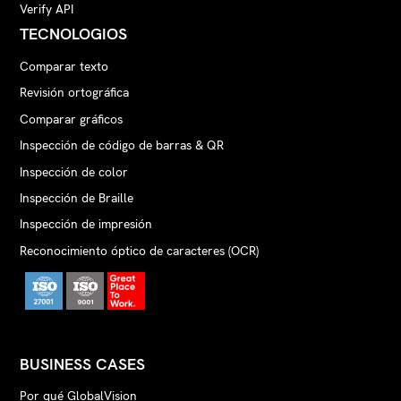
Verify API
Esko Automation Engine:
GlobalVision y Esko se han
TECNOLOGIOS
asociado para ayudar a las
Comparar texto
empresas de impresión y
empaquetado a lograr la
Revisión ortográfica
excelencia del flujo de trabajo.
Comparar gráficos
Los clientes conjuntos pueden
Inspección de código de barras & QR
acceder fácilmente al conjunto
Inspección de color
de capacidades de inspección de
GlobalVision desde el Motor
Inspección de Braille
Automático de Esko. La
Inspección de impresión
integración aprovecha los
Reconocimiento óptico de caracteres (OCR)
módulos de inspección de
GlobalVision (Texto, Gráfico,
Código de barras, Control de
ortografía y Braille) directamente
dentro de los flujos de trabajo del
Motor de Automatización de
BUSINESS CASES
Esko.
Por qué GlobalVision