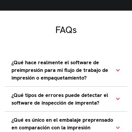
FAQs
¿Qué hace realmente el software de
preimpresión para mi flujo de trabajo de
impresión o empaquetamiento?
El software de preimpresión
¿Qué tipos de errores puede detectar el
automatiza los pasos críticos entre el
software de inspección de imprenta?
diseño y la impresión: preparación de
archivos, gestión de colores, prueba,
Sistemas avanzados de inspección
¿Qué es único en el embalaje preprensado
imposición y creación de placas.
pueden detectar:
en comparación con la impresión
Garantiza que tu obra de arte esté