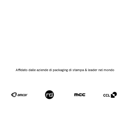
Affronta più lavori e spinge la prepressione e la
produzione a registrare la velocità con controlli di
qualità automatizzati che forniscono risultati
impeccabili - ogni volta.
Affidato dalle aziende di packaging di stampa & leader nel mondo