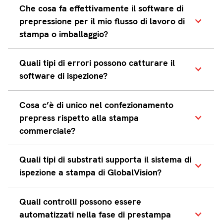
Che cosa fa effettivamente il software di
prepressione per il mio flusso di lavoro di
stampa o imballaggio?
Il software di prepressione
Quali tipi di errori possono catturare il
automatizza i passaggi critici tra
software di ispezione?
progettazione e stampa:
preparazione di file, gestione del
I sistemi di ispezione avanzati
Cosa c’è di unico nel confezionamento
colore, bozze, imposizione, e
possono rilevare:
prepress rispetto alla stampa
creazione di piastre. Garantisce che
Modifiche del testo
commerciale?
la tua grafica sia pronta per la
Grafica mancante
stampa, cattura errori prima di
colpire la stampa, e snellisce le
Spostamenti colore
La prepressione dell'imballaggio
Quali tipi di substrati supporta il sistema di
approvazioni, in modo da evitare
Problemi con codici a barre
comporta una complessità
ispezione a stampa di GlobalVision?
costosi ristampe e ritardi.
Immatricolazione
aggiuntiva, come i file a gradini per
massimizzare l'uso del materiale, i
Disallineamenti di pantone
Il sistema di controllo della stampa di
Quali controlli possono essere
controlli di regolamentazione (codici
Problemi di non conformità
GlobalVision supporta:
automatizzati nella fase di prestampa
a barre, braille) e i lavori multi-
all'altezza del cervello