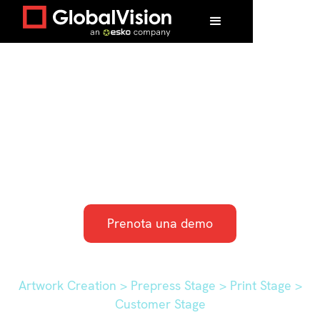
Ispezione artistica
automatica veloce
dalla prova alla
stampa
Prenota una demo
Artwork Creation > Prepress Stage > Print Stage >
Customer Stage