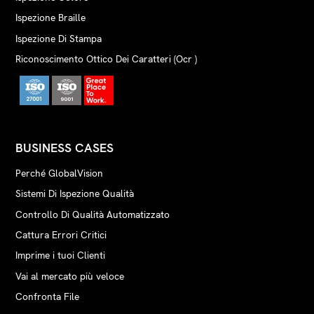
L’integrazione sfrutta i moduli di
ispezione di GlobalVision (Text,
Ispezione Braille
Graphics, Barcode, Spell Check, e
Ispezione Di Stampa
Braille) direttamente all’interno
Riconoscimento Ottico Dei Caratteri (Ocr )
dei flussi di lavoro di Esko
Automation Engine.
BUSINESS CASES
Perché GlobalVision
Sistemi Di Ispezione Qualità
Controllo Di Qualità Automatizzato
Cattura Errori Critici
Imprime i tuoi Clienti
Vai al mercato più veloce
Confronta File