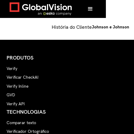
Residencial
/
clientes
/
Johnson e Johnson
História do Cliente
Johnson e Johnson
PRODUTOS
Verify
Verificar CheckAI
Verify Inline
GVD
Verify API
TECHNOLOGIAS
Comparar texto
Verificador Ortográfico