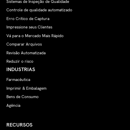
gerenciamento
com o sistema,
Sistemas de Inspeção de Qualidade
de
mas integração
Controle de qualidade automatizado
documentos,
completa com a
Erro Crítico de Captura
sistemas de
API não está
trabalhos
disponível
Impressione seus Clientes
artísticos e
Vá para o Mercado Mais Rápido
plataformas de
conteúdo
Comparar Arquivos
Revisão Automatizada
Modelo de
Preços
Licença núcleo
Reduzir o risco
preços
baseados em
para verificação
escala por
de texto, com
INDUSTRIAS
contagem de
módulos
Farmacêutica
usuários;
adicionais (por
todos os tipos
exemplo,
Imprimir & Embalagem
de inspeção
artwork, código
Bens de Consumo
incluídos sem
de barras)
taxas
licenciado
Agência
adicionais do
separadamente;
módulo
o custo total
depende da
RECURSOS
configuração