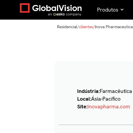
Produtos
Residencial
/
clientes
/
Inova Pharmaceutica
Indústria:
Farmacêutica
Local:
Ásia-Pacífico
Site:
inovapharma.com