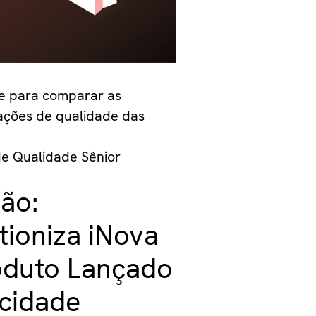
re para comparar as
cações de qualidade das
de Qualidade Sênior
ão:
tioniza iNova
oduto Lançado
ocidade