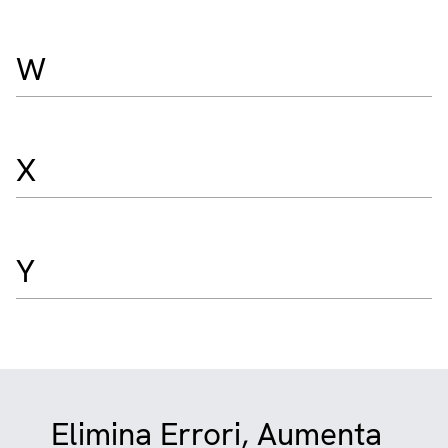
W
X
Y
Elimina Errori, Aumenta