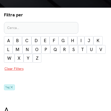
Filtra per
A
B
C
D
E
F
G
H
I
J
K
L
M
N
O
P
Q
R
S
T
U
V
W
X
Y
Z
Clear Filters
Tag
A